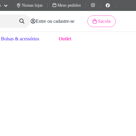
Nossas lojas
Meus pedidos
o
Entre ou cadastre-se
Sacola
Bolsas & acessórios
Outlet