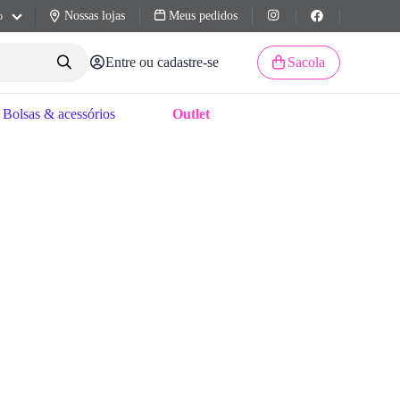
Nossas lojas
Meus pedidos
o
Entre ou cadastre-se
Sacola
Bolsas & acessórios
Outlet