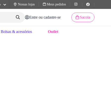
Nossas lojas
Meus pedidos
o
Entre ou cadastre-se
Sacola
Bolsas & acessórios
Outlet