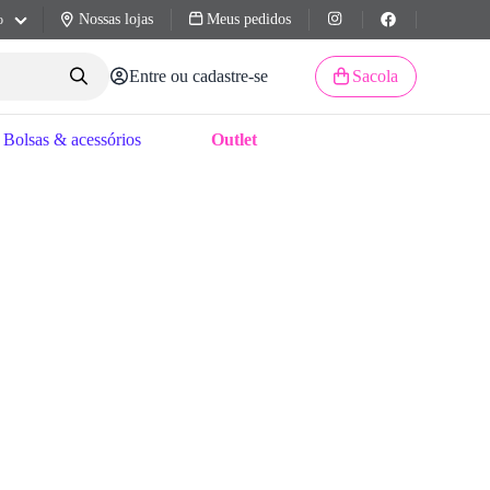
Nossas lojas
Meus pedidos
o
Entre ou cadastre-se
Sacola
Bolsas & acessórios
Outlet