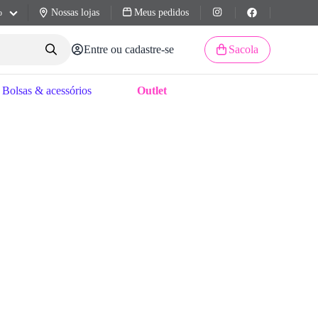
Nossas lojas
Meus pedidos
o
Entre ou cadastre-se
Sacola
Bolsas & acessórios
Outlet