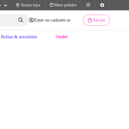
Nossas lojas
Meus pedidos
o
Entre ou cadastre-se
Sacola
Bolsas & acessórios
Outlet