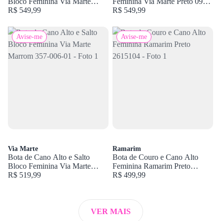
Bloco Feminina Via Marte
Feminina Via Marte Preto 091-
Marrom 357-005-01
R$ 549,99
025-01
R$ 549,99
Avise-me
Avise-me
Via Marte
Ramarim
Bota de Cano Alto e Salto
Bota de Couro e Cano Alto
Bloco Feminina Via Marte
Feminina Ramarim Preto
Marrom 357-006-01
R$ 519,99
2615104
R$ 499,99
VER MAIS