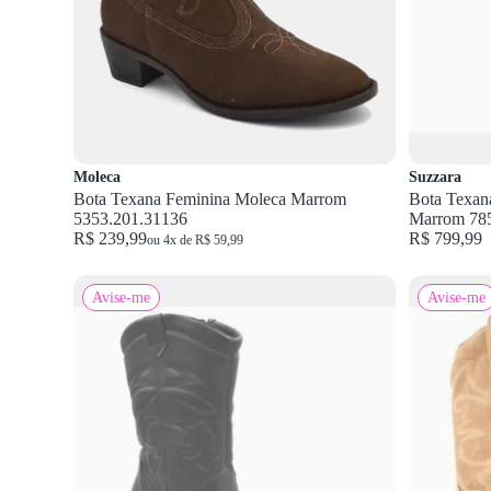
Moleca
Suzzara
Bota Texana Feminina Moleca Marrom
Bota Texan
5353.201.31136
Marrom 78
R$ 239,99
R$ 799,99
ou 4x de R$ 59,99
Avise-me
Avise-me