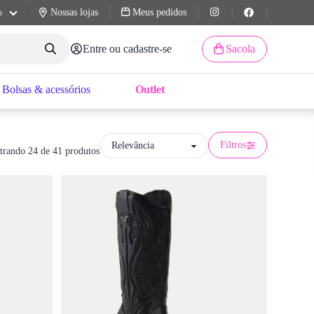
Nossas lojas
Meus pedidos
o
Entre ou cadastre-se
Sacola
Bolsas & acessórios
Outlet
Filtros
trando 24 de 41 produtos
y