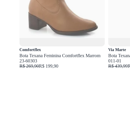
Comfortflex
Via Marte
Bota Texana Feminina Comfortflex Marrom
Bota Texana
23-60303
011-01
R$ 269,90
R$ 199,90
R$ 439,99
R