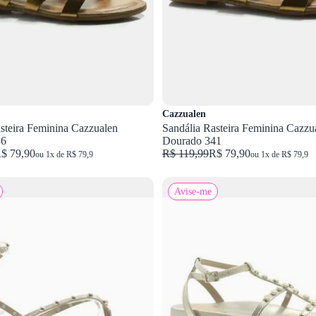
Cazzualen
steira Feminina Cazzualen
Sandália Rasteira Feminina Cazzu
36
Dourado 341
$ 79,90
R$ 119,99
R$ 79,90
ou 1x de R$ 79,9
ou 1x de R$ 79,9
Avise-me