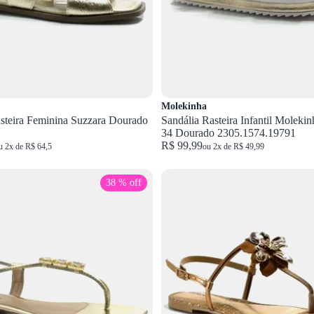
Molekinha
steira Feminina Suzzara Dourado
Sandália Rasteira Infantil Moleki
34 Dourado 2305.1574.19791
R$ 99,99
u 2x de R$ 64,5
ou 2x de R$ 49,99
38 % off