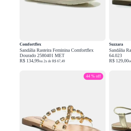
Comfortflex
Suzzara
Sandália Rasteira Feminina Comfortflex
Sandália Ra
Dourado 2580401 MET
64.023
R$ 134,99
R$ 129,00
ou 2x de R$ 67,49
o
44 % off