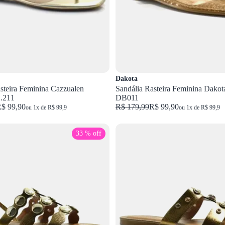
Dakota
steira Feminina Cazzualen
Sandália Rasteira Feminina Dako
.211
DB011
$ 99,90
R$ 179,99
R$ 99,90
ou 1x de R$ 99,9
ou 1x de R$ 99,9
33 % off