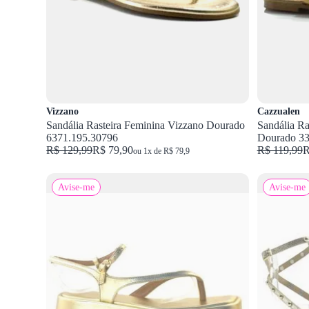
Vizzano
Cazzualen
Sandália Rasteira Feminina Vizzano Dourado
Sandália Ra
6371.195.30796
Dourado 3
R$ 129,99
R$ 79,90
R$ 119,99
R
ou 1x de R$ 79,9
Avise-me
Avise-me