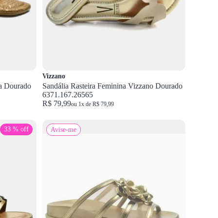
Vizzano
ta Dourado
Sandália Rasteira Feminina Vizzano Dourado
6371.167.26565
R$ 79,99
ou 1x de R$ 79,99
33 % off
Avise-me