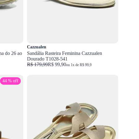
Cazzualen
nha do 26 ao
Sandália Rasteira Feminina Cazzualen
Dourado T1028-541
R$ 179,99
R$ 99,90
ou 1x de R$ 99,9
44 % off