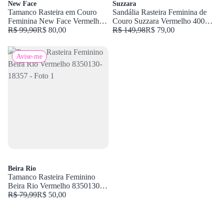
New Face
Suzzara
Tamanco Rasteira em Couro
Sandália Rasteira Feminina de
Feminina New Face Vermelho
Couro Suzzara Vermelho 400-
22705
R$ 99,90
R$ 80,00
04
R$ 149,98
R$ 79,00
Avise-me
Beira Rio
Tamanco Rasteira Feminino
Beira Rio Vermelho 8350130-
18357
R$ 79,99
R$ 50,00