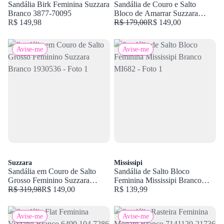
Sandália Birk Feminina Suzzara
Sandália de Couro e Salto
Branco 3877-70095
Bloco de Amarrar Suzzara
R$ 149,98
Branco 77403
R$ 179,00
R$ 149,00
Avise-me
Avise-me
Suzzara
Mississipi
Sandália em Couro de Salto
Sandália de Salto Bloco
Grosso Feminino Suzzara
Feminina Mississipi Branco
Branco 1930536
R$ 319,98
R$ 149,00
MI682
R$ 139,99
Avise-me
Avise-me