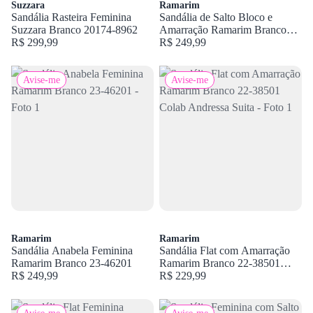
Suzzara
Ramarim
Sandália Rasteira Feminina
Sandália de Salto Bloco e
Suzzara Branco 20174-8962
Amarração Ramarim Branco
R$ 299,99
23-28204 NP
R$ 249,99
Avise-me
Avise-me
Ramarim
Ramarim
Sandália Anabela Feminina
Sandália Flat com Amarração
Ramarim Branco 23-46201
Ramarim Branco 22-38501
R$ 249,99
Colab Andressa Suita
R$ 229,99