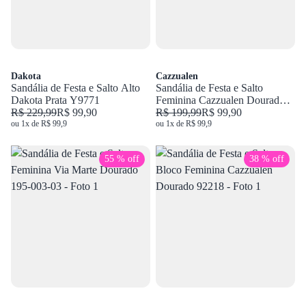
Dakota
Cazzualen
Sandália de Festa e Salto Alto
Sandália de Festa e Salto
Dakota Prata Y9771
Feminina Cazzualen Dourado
R$ 229,99
R$ 99,90
T7549-650
R$ 199,99
R$ 99,90
ou 1x de R$ 99,9
ou 1x de R$ 99,9
55 % off
38 % off