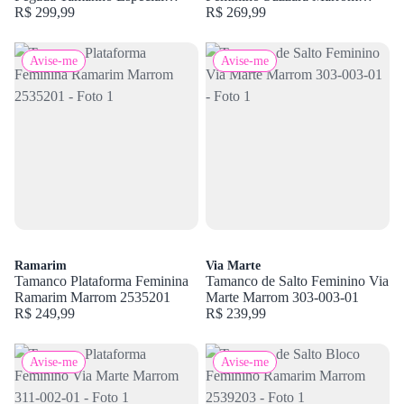
Marrom 517412 TM-ESP
R$ 299,99
455007
R$ 269,99
Avise-me
Avise-me
Ramarim
Via Marte
Tamanco Plataforma Feminina
Tamanco de Salto Feminino Via
Ramarim Marrom 2535201
Marte Marrom 303-003-01
R$ 249,99
R$ 239,99
Avise-me
Avise-me