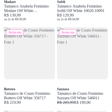
Modare
Softli
Tamanco Anabela Feminino
Tamanco Anabela Feminino
Modare Off White
Softli Off White 10020.10091
7151.115.21736
R$ 139,99
R$ 129,99
ou 2x de R$ 69,99
ou 2x de R$ 64,99
Avise-me
Avise-me
Bottero
Suzzara
Tamanco de Couro Feminino
Tamanco de Couro Feminino
Bottero Off White 356717
Suzzara Off White 546011
R$ 219,99
R$ 269,99
R$ 199,00