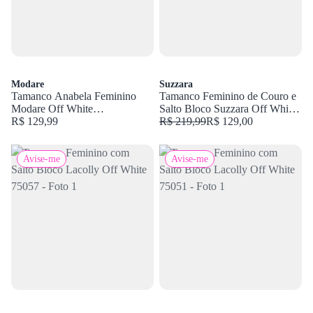
Modare
Suzzara
Tamanco Anabela Feminino
Tamanco Feminino de Couro e
Modare Off White
Salto Bloco Suzzara Off White
7189.101.18462
R$ 129,99
77402
R$ 219,99
R$ 129,00
Avise-me
Avise-me