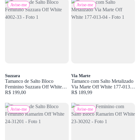
Avise-me
Avise-me
Suzzara
Via Marte
Tamanco de Salto Bloco
Tamanco com Salto Metalizado
Feminino Suzzara Off White
Via Marte Off White 177-013-
4002-33
R$ 199,00
04
R$ 189,99
Avise-me
Avise-me