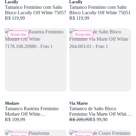
Lacolly
Lacolly
Tamanco Feminino com Salto
Tamanco Feminino com Salto
Bloco Lacolly Off White 75057
Bloco Lacolly Off White 75051
R$ 119,99
R$ 119,99
Avise-me
Avise-me
Modare
Via Marte
Tamanco Rasteira Feminino
Tamanco de Salto Bloco
Modare Off White
Feminino Via Marte Off White
7178.108.20980
R$ 109,99
264-003-01
R$ 209,99
R$ 99,90
Avise-me
Avise-me