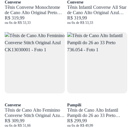
Converse
Converse
Tênis Converse Monochrome
Tênis Infantil Converse All Star
de Cano Alto Original Preto
de Cano Alto Original Azul
CT04470002
R$ 319,99
CK09090002
R$ 319,99
ou 6x de R$ 53,33
ou 6x de R$ 53,33
Converse
Pampili
Tênis de Cano Alto Feminino
Tênis de Cano Alto Infantil
Converse Stitch Original Azul
Pampili do 26 ao 33 Preto
CK13030001
R$ 309,99
736.054
R$ 299,99
ou 6x de R$ 51,66
ou 6x de R$ 49,99