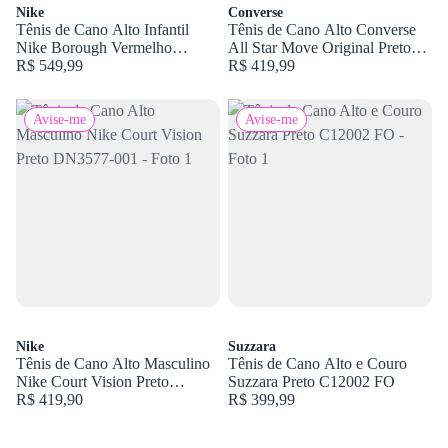
Nike
Converse
Tênis de Cano Alto Infantil
Tênis de Cano Alto Converse
Nike Borough Vermelho
All Star Move Original Preto
CD7782-602
R$ 549,99
CT15460001
R$ 419,99
Avise-me
Avise-me
Nike
Suzzara
Tênis de Cano Alto Masculino
Tênis de Cano Alto e Couro
Nike Court Vision Preto
Suzzara Preto C12002 FO
DN3577-001
R$ 419,90
R$ 399,99