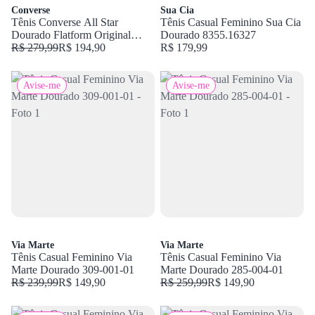
Converse
Sua Cia
Tênis Converse All Star
Tênis Casual Feminino Sua Cia
Dourado Flatform Original
Dourado 8355.16327
Amarelo CT14640002
R$ 279,99
R$ 194,90
R$ 179,99
Avise-me
Avise-me
Via Marte
Via Marte
Tênis Casual Feminino Via
Tênis Casual Feminino Via
Marte Dourado 309-001-01
Marte Dourado 285-004-01
R$ 239,99
R$ 149,90
R$ 259,99
R$ 149,90