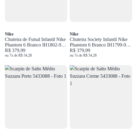
Nike
Nike
Chuteira de Futsal Infantil Nike
Chuteira Society Infantil Nike
Phantom 6 Branco IH1802-901
Phantom 6 Branco IH1799-901
INF
R$ 379,99
INF
R$ 379,99
ou 7x de R$ 54,28
ou 7x de R$ 54,28