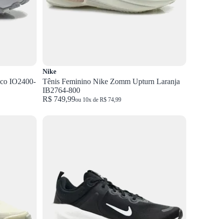
Nike
nco IO2400-
Tênis Feminino Nike Zomm Upturn Laranja
IB2764-800
R$ 749,99
ou 10x de R$ 74,99