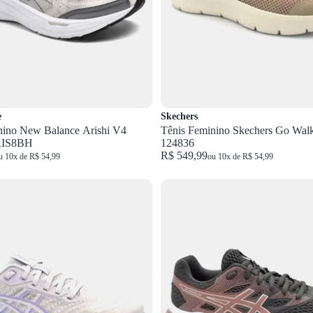
e
Skechers
nino New Balance Arishi V4
Tênis Feminino Skechers Go Wal
RIS8BH
124836
R$ 549,99
u 10x de R$ 54,99
ou 10x de R$ 54,99