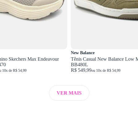
New Balance
nino Skechers Max Endeavour
Tênis Casual New Balance Low 
470
BB480L
R$ 549,99
u 10x de R$ 54,99
ou 10x de R$ 54,99
VER MAIS