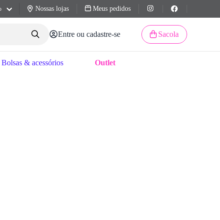
Nossas lojas
Meus pedidos
o
Entre ou cadastre-se
Sacola
Bolsas & acessórios
Outlet