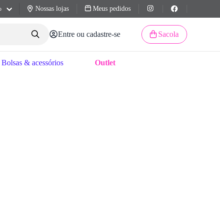
Nossas lojas
Meus pedidos
o
Entre ou cadastre-se
Sacola
Bolsas & acessórios
Outlet