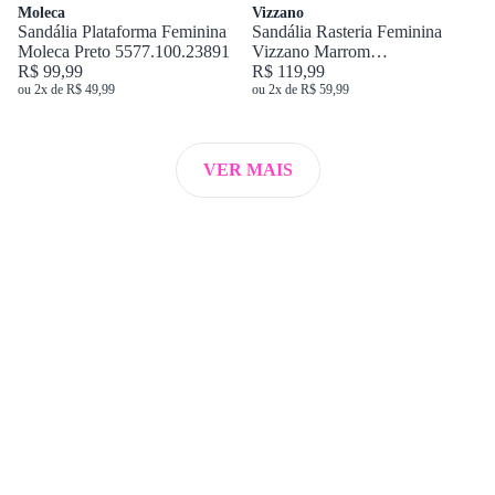
Moleca
Vizzano
Sandália Plataforma Feminina
Sandália Rasteria Feminina
Moleca Preto 5577.100.23891
Vizzano Marrom
R$ 99,99
6371.1005.30758
R$ 119,99
ou 2x de R$ 49,99
ou 2x de R$ 59,99
VER MAIS