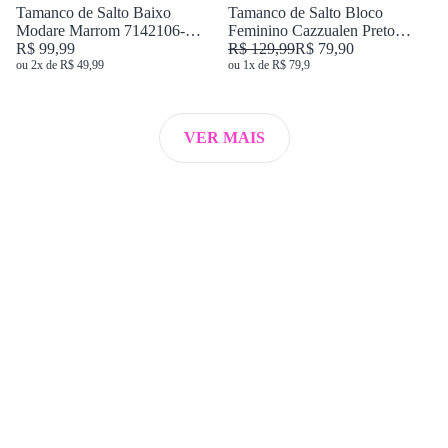
Tamanco de Salto Baixo
Tamanco de Salto Bloco
Modare Marrom 7142106-
Feminino Cazzualen Preto
21793
R$ 99,99
75077
R$ 129,99
R$ 79,90
ou 2x de R$ 49,99
ou 1x de R$ 79,9
VER MAIS