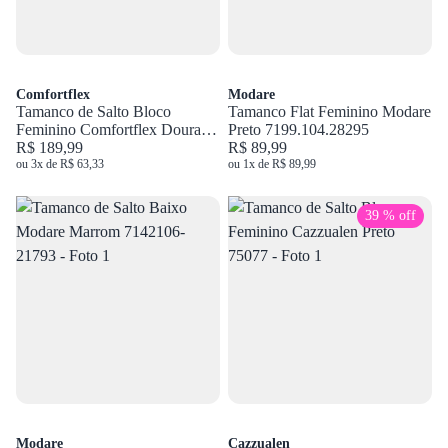
Comfortflex
Modare
Tamanco de Salto Bloco
Tamanco Flat Feminino Modare
Feminino Comfortflex Dourado
Preto 7199.104.28295
2557401 MET
R$ 189,99
R$ 89,99
ou 3x de R$ 63,33
ou 1x de R$ 89,99
39 % off
Modare
Cazzualen