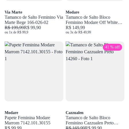
Via Marte
Modare
Tamanco de Salto Feminino Via
Tamanco de Salto Bloco
Marte Bege 166-026-02
Feminino Modare Off White
R$ 199,99
R$ 99,90
7172.126.21736
R$ 149,99
ou 1x de R$ 99,9
ou 3x de R$ 49,99
41 % off
Modare
Cazzualen
Papete Feminina Modare
Tamanco de Salto Bloco
Marrom 7142.101.30155
Feminino Cazzualen Preto
R$ 99,99
14260
R$ 169,99
R$ 99,90