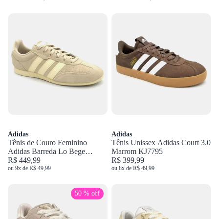
Adidas
Adidas
Tênis de Couro Feminino
Tênis Unissex Adidas Court 3.0
Adidas Barreda Lo Bege
Marrom KJ7795
KJ4747
R$ 449,99
R$ 399,99
ou 9x de R$ 49,99
ou 8x de R$ 49,99
50 % off