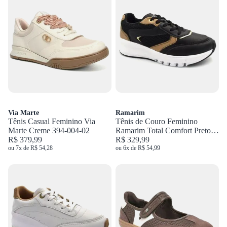
Via Marte
Ramarim
Tênis Casual Feminino Via
Tênis de Couro Feminino
Marte Creme 394-004-02
Ramarim Total Comfort Preto
R$ 379,99
2677103
R$ 329,99
ou 7x de R$ 54,28
ou 6x de R$ 54,99