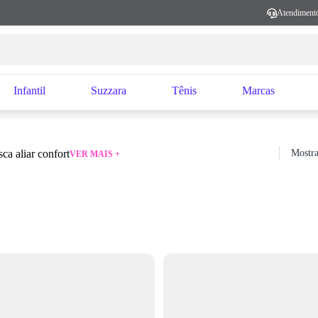
Atendiment
Infantil
Suzzara
Tênis
Marcas
ca aliar confort
Mostra
VER MAIS +
Sort by