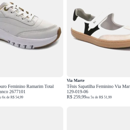
Via Marte
ouro Feminino Ramarim Total
Tênis Sapatilha Feminino Via Ma
anco 2677101
129-019-06
R$ 259,99
u 6x de R$ 54,99
ou 5x de R$ 51,99