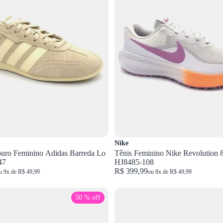
Nike
ouro Feminino Adidas Barreda Lo
Tênis Feminino Nike Revolution 8 Bran
47
HJ8485-108
R$ 399,99
u 9x de R$ 49,99
ou 8x de R$ 49,99
50 % off