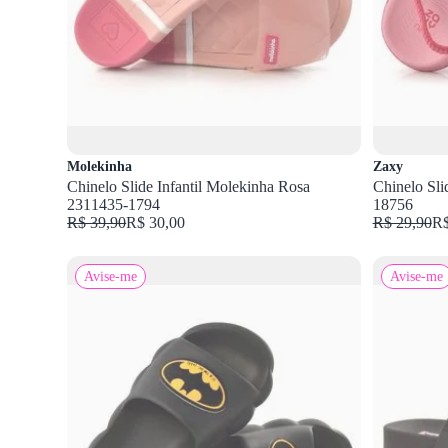
Molekinha
Zaxy
Chinelo Slide Infantil Molekinha Rosa
Chinelo Sl
2311435-1794
18756
R$ 39,90
R$ 30,00
R$ 29,90
R$
Avise-me
Avise-me