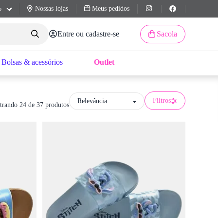
Nossas lojas
Meus pedidos
o
Entre ou cadastre-se
Sacola
Bolsas & acessórios
Outlet
Filtros
trando 24 de 37 produtos
y