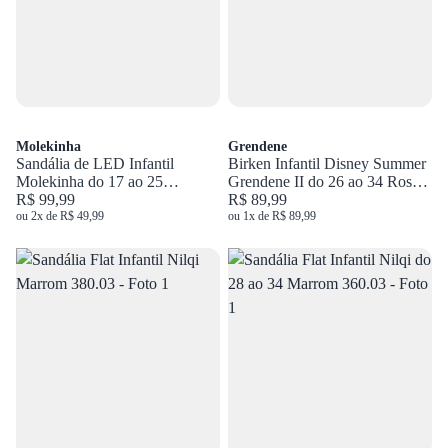
Molekinha
Grendene
Sandália de LED Infantil
Birken Infantil Disney Summer
Molekinha do 17 ao 25
Grendene II do 26 ao 34 Rosa
Dourado 2741.200.30579
R$ 99,99
23288
R$ 89,99
ou 2x de R$ 49,99
ou 1x de R$ 89,99