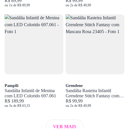
23288
R$ 89,99
2741.200.14710
R$ 99,99
ou 1x de R$ 89,99
ou 2x de R$ 49,99
Pampili
Grendene
Sandália Infantil de Menina
Sandália Rasteira Infantil
com LED Colorido 697.061
Grendene Stitch Fantasy com
R$ 189,99
Mascara Rosa 23405
R$ 99,99
ou 3x de R$ 63,33
ou 2x de R$ 49,99
VER MAIS