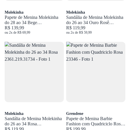
Molekinha
Molekinha
Papete de Menina Molekinha
Sandália de Menina Molekinha
do 28 ao 34 Bege
do 26 ao 34 Ouro Rosê
2357.123.10054
R$ 139,99
2361.205.30933
R$ 119,99
ou 2x de R$ 69,99
ou 2x de R$ 59,99
Molekinha
Grendene
Sandália de Menina Molekinha
Papete de Menina Barbie
do 26 ao 34 Rosa
Fashion com Quadriciclo Rosa
2361.219.31734
R$ 119,99
23346
R$ 199,99