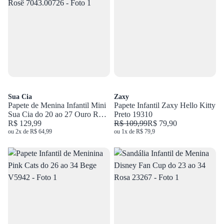
Sua Cia
Zaxy
Papete de Menina Infantil Mini
Papete Infantil Zaxy Hello Kitty
Sua Cia do 20 ao 27 Ouro Rosê
Preto 19310
7043.00726
R$ 129,99
R$ 109,99
R$ 79,90
ou 2x de R$ 64,99
ou 1x de R$ 79,9