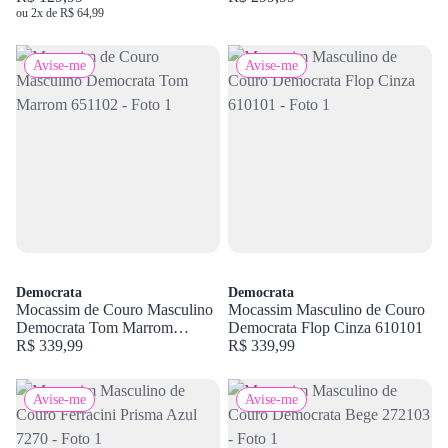
ou 2x de R$ 64,99
Avise-me
Avise-me
Democrata
Democrata
Mocassim de Couro Masculino
Mocassim Masculino de Couro
Democrata Tom Marrom
Democrata Flop Cinza 610101
651102
R$ 339,99
R$ 339,99
Avise-me
Avise-me