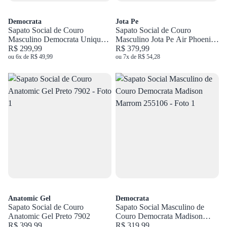
Democrata
Jota Pe
Sapato Social de Couro
Sapato Social de Couro
Masculino Democrata Unique
Masculino Jota Pe Air Phoenix
Preto 646101
R$ 299,99
Preto 74992
R$ 379,99
ou 6x de R$ 49,99
ou 7x de R$ 54,28
Anatomic Gel
Democrata
Sapato Social de Couro
Sapato Social Masculino de
Anatomic Gel Preto 7902
Couro Democrata Madison
R$ 399,99
Marrom 255106
R$ 319,99