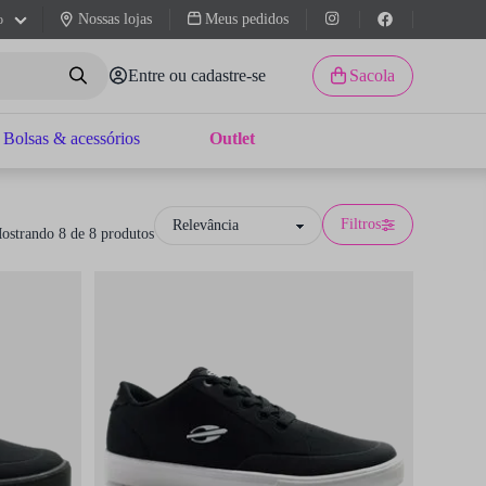
Nossas lojas
Meus pedidos
o
Entre ou cadastre-se
Sacola
Bolsas & acessórios
Outlet
Filtros
ostrando 8 de 8 produtos
 by