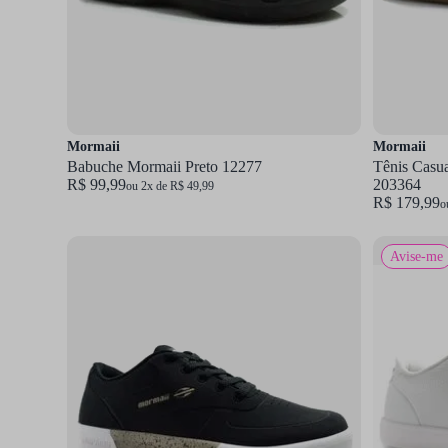
Mormaii
Mormaii
Babuche Mormaii Preto 12277
Tênis Casu
R$ 99,99
203364
ou 2x de R$ 49,99
R$ 179,99
o
Avise-me