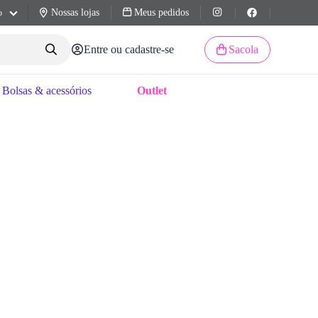
Nossas lojas
Meus pedidos
o
Entre ou cadastre-se
Sacola
Bolsas & acessórios
Outlet