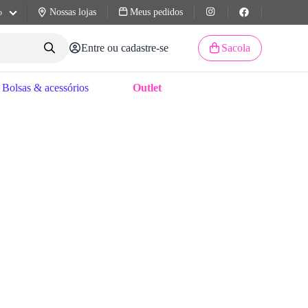
Nossas lojas
Meus pedidos
o
Entre ou cadastre-se
Sacola
Bolsas & acessórios
Outlet