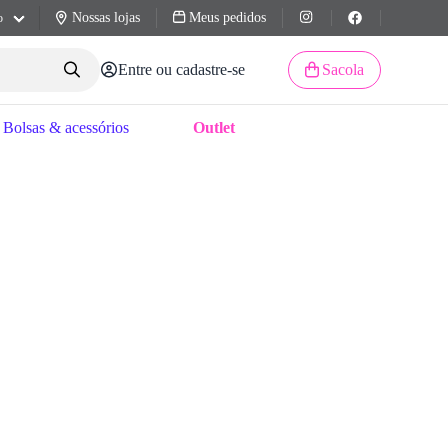
Nossas lojas
Meus pedidos
o
Entre ou cadastre-se
Sacola
Bolsas & acessórios
Outlet