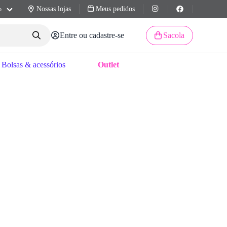
Nossas lojas
Meus pedidos
o
Entre ou cadastre-se
Sacola
Bolsas & acessórios
Outlet