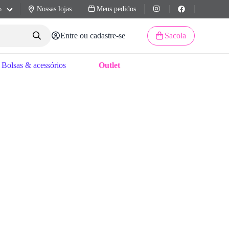
Nossas lojas
Meus pedidos
o
Entre ou cadastre-se
Sacola
Bolsas & acessórios
Outlet