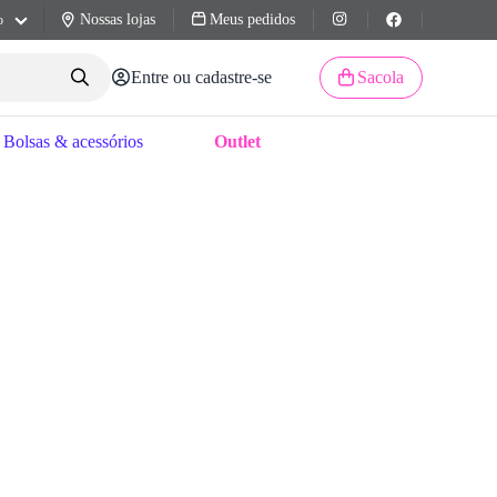
Nossas lojas
Meus pedidos
o
Entre ou cadastre-se
Sacola
Bolsas & acessórios
Outlet