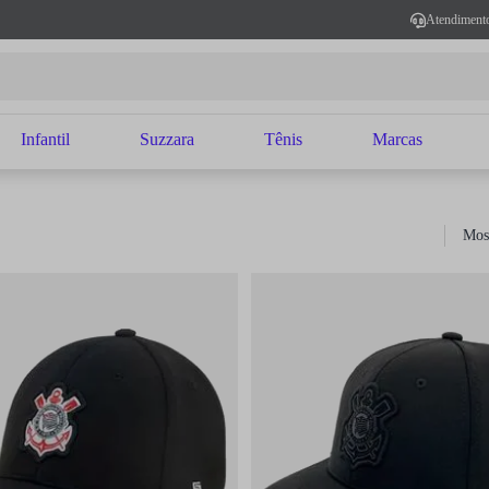
Atendiment
Infantil
Suzzara
Tênis
Marcas
Mos
Sort b