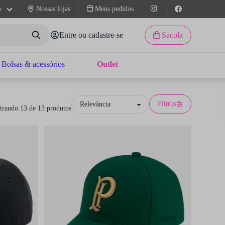
Nossas lojas
Meus pedidos
o
Entre ou cadastre-se
Sacola
Bolsas & acessórios
Outlet
Filtros
trando 13 de 13 produtos
y