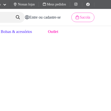
Nossas lojas
Meus pedidos
o
Entre ou cadastre-se
Sacola
Bolsas & acessórios
Outlet