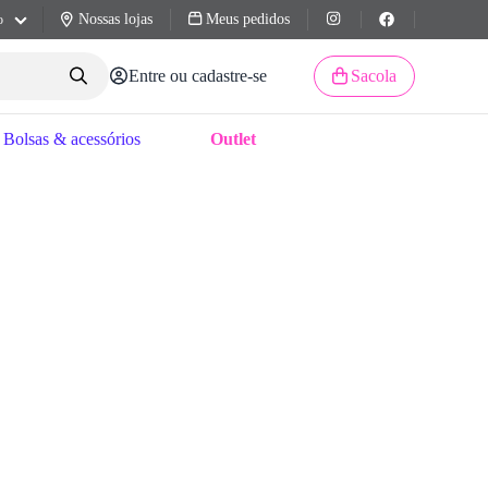
Nossas lojas
Meus pedidos
o
Entre ou cadastre-se
Sacola
Bolsas & acessórios
Outlet