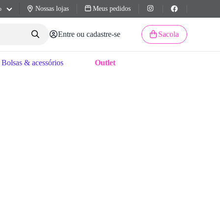
Nossas lojas
Meus pedidos
o
Entre ou cadastre-se
Sacola
Bolsas & acessórios
Outlet