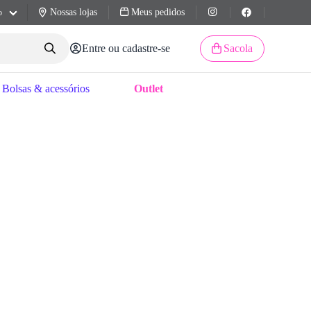
Nossas lojas
Meus pedidos
o
Entre ou cadastre-se
Sacola
Bolsas & acessórios
Outlet