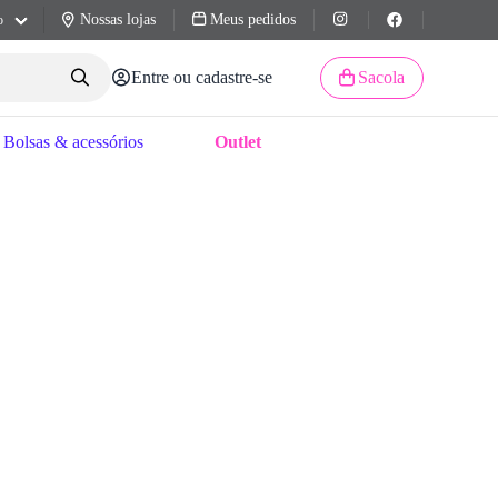
Nossas lojas
Meus pedidos
o
Entre ou cadastre-se
Sacola
Bolsas & acessórios
Outlet