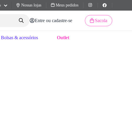
Nossas lojas
Meus pedidos
o
Entre ou cadastre-se
Sacola
Bolsas & acessórios
Outlet