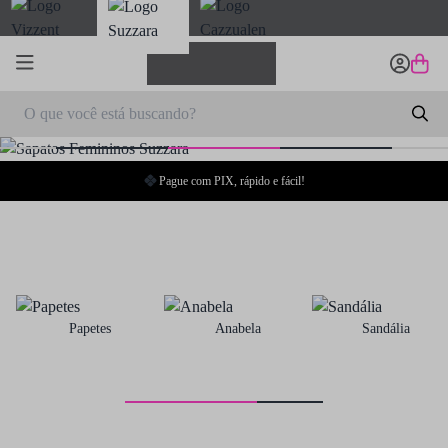
Parcele em até 10x sem juros
Papetes
Anabela
Sandália