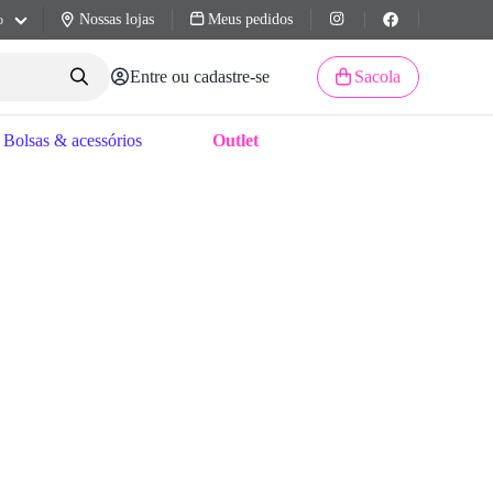
Nossas lojas
Meus pedidos
o
Entre ou cadastre-se
Sacola
Bolsas & acessórios
Outlet