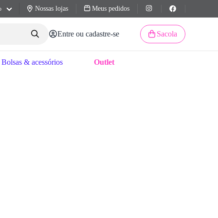
Nossas lojas
Meus pedidos
o
Entre ou cadastre-se
Sacola
Bolsas & acessórios
Outlet